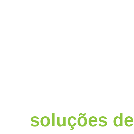
seu parceiro glo
em
soluções de